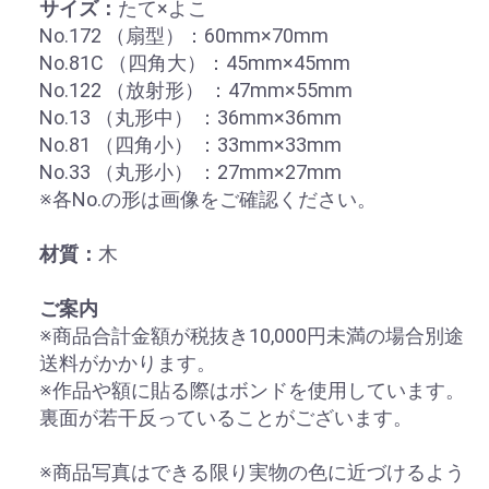
サイズ：
たて×よこ
No.172 （扇型）：60mm×70mm
No.81C （四角大）：45mm×45mm
No.122 （放射形） ：47mm×55mm
No.13 （丸形中） ：36mm×36mm
No.81 （四角小） ：33mm×33mm
No.33 （丸形小） ：27mm×27mm
※各No.の形は画像をご確認ください。
材質：
木
ご案内
※商品合計金額が税抜き10,000円未満の場合別途
送料がかかります。
※作品や額に貼る際はボンドを使用しています。
裏面が若干反っていることがございます。
※商品写真はできる限り実物の色に近づけるよう