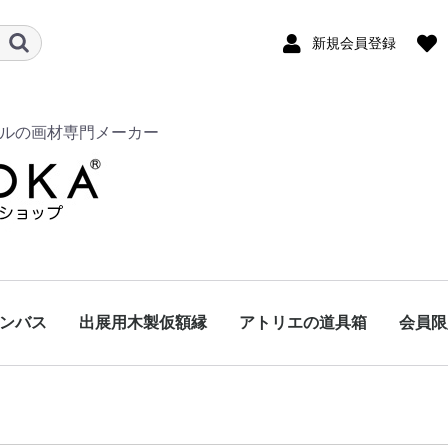
新規会員登録
ルの画材専門メーカー
ンバス
出展用木製仮額縁
アトリエの道具箱
会員限
木枠
）
枠.
スタムオーダ
..
HD-1パネル
HD-2パネル
HD-シナパネル
貼パネル
HD-1パネル.
HD-2パネル.
HD-シナパネル.
貼パネル.
特寸：カスタムオーダ
規格サイズ...
画材関連商品
オンラインショップ企
資材コーナー
その他商品
もう少しで送料無料
フリーフレーム
フレームイット
ホワイトアッシュ
特注品
ー
画コーナー
1000円以下