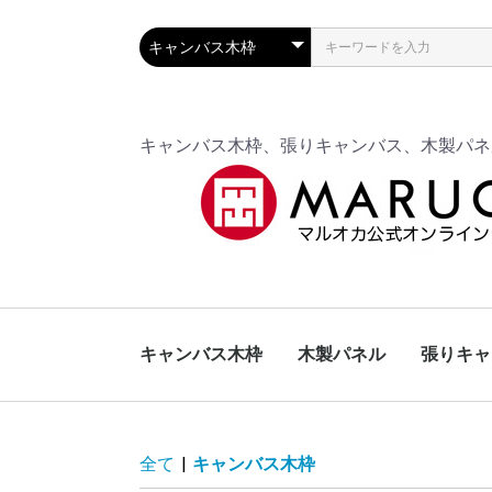
キャンバス木枠、張りキャンバス、木製パネ
キャンバス木枠
木製パネル
張りキャ
特寸：カスタムオーダ
規格サイズ
特寸：カスタムオーダ
規格サイズ.
A木枠
フローティング
平角（絹）木枠
杉木枠（A木枠
ジェルトン木枠
ライト木枠
フローティング木
特寸：カ
規格サイズ
ー
ー
ー
全て
|
キャンバス木枠