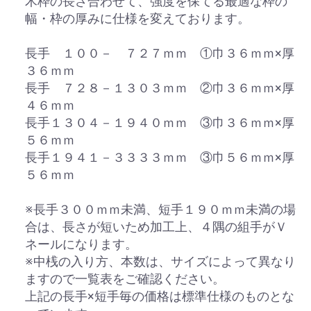
木枠の長さ合わせて、強度を保てる最適な枠の
幅・枠の厚みに仕様を変えております。
長手 １００－ ７２７ｍｍ ①巾３６ｍｍ×厚
３６ｍｍ
長手 ７２８－１３０３ｍｍ ②巾３６ｍｍ×厚
４６ｍｍ
長手１３０４－１９４０ｍｍ ③巾３６ｍｍ×厚
５６ｍｍ
長手１９４１－３３３３ｍｍ ③巾５６ｍｍ×厚
５６ｍｍ
※長手３００ｍｍ未満、短手１９０ｍｍ未満の場
合は、長さが短いため加工上、４隅の組手がＶ
ネールになります。
※中桟の入り方、本数は、サイズによって異なり
ますので一覧表をご確認ください。
上記の長手×短手毎の価格は標準仕様のものとな