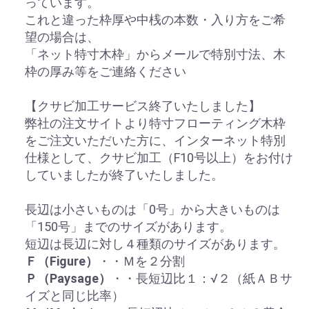
っています。
これと違った枠厚や中桟の本数・入り方をご希
望の場合は、
「ネット特寸木枠」からメールで特別寸法、木
枠の厚み等をご連絡ください
【クサビ加工サービス終了いたしました】
弊社の注文サイトより特寸フローティング木枠
をご注文いただいた方に、インターネット特別
仕様として、クサビ加工（F10号以上）をお付け
していましたが終了いたしました。
長辺は小さいものは「0号」から大きいものは
「150号」までのサイズがあります。
短辺は長辺に対し４種類のサイズがあります。
Ｆ（Figure）
・・Ｍを２分割
Ｐ（Paysage）
・・長短辺比１：√２（紙ＡＢサ
イズと同じ比率）