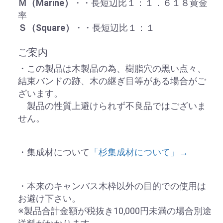
Ｍ（Marine）
・・長短辺比１：１．６１８黄金
率
Ｓ（Square）
・・長短辺比１：１
ご案内
・この製品は木製品の為、樹脂穴の黒い点々、
結束バンドの跡、木の継ぎ目等がある場合がご
ざいます。
製品の性質上避けられず不良品ではございま
せん。
・集成材について
「杉集成材について」→
・本来のキャンバス木枠以外の目的での使用は
お避け下さい。
※製品合計金額が税抜き10,000円未満の場合別途