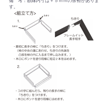
備 考：額縁内寸は＋５ｍｍの余裕がありま
す。