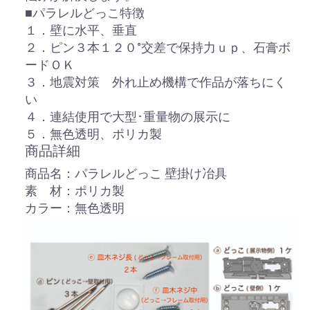
■パラレルどっこ特徴
１．壁に水平、垂直
２．ピン３本１２０°交差で保持力ｕｐ、石膏ボ
ードＯＫ
３．地震対策 外れ止め機構で作品が落ちにく
い
４．連結使用で大型･重量物の展示に
５．無色透明、ポリカ製
商品詳細
商品名：パラレルどっこ 壁掛け冶具
素 材：ポリカ製
カラー：無色透明