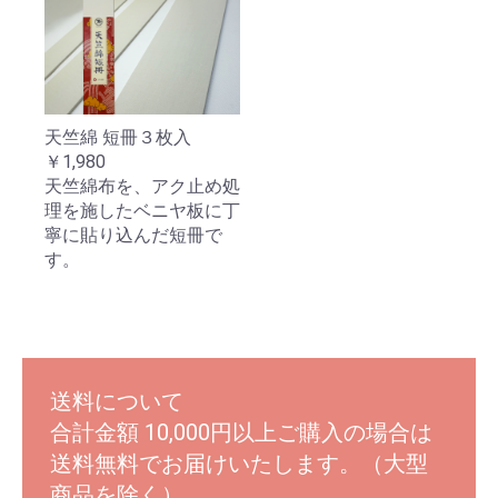
天竺綿 短冊３枚入
￥1,980
天竺綿布を、アク止め処
理を施したベニヤ板に丁
寧に貼り込んだ短冊で
す。
送料について
合計金額 10,000円以上ご購入の場合は
送料無料でお届けいたします。（大型
商品を除く）